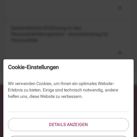
Systematische Einführung in das
Personalvertretungsrecht - Grundschulung für
Personalräte
Cookie-Einstellungen
Wir verwenden Cookies, um Ihnen ein optimales Website-
Erlebnis zu bieten. Einige sind technisch notwendig, andere
helfen uns, diese Website zu verbessern.
Hinweise zur Online-Teilnahme
DETAILS ANZEIGEN
Allgemeines