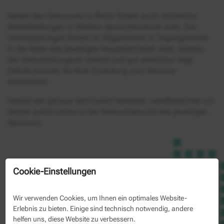
Neben den Seminaren in Berlin finden auch zahlreiche
Weiterbildungen in Städten deutschlandweit statt. Die
Veranstaltungen finden im Allgemeinen in Tagungshotels
in der Nähe des jeweiligen Hauptbahnhofs statt, sodass
der Veranstaltungsort zentral und gut erreichbar liegt.
Details können Sie Ihrer Einladung zum Seminar
entnehmen.
Sobald der genaue Seminarort feststeht, veröffentlichen wir
diesen sofort online in der Terminübersicht des jeweiligen
Seminars.
Cookie-Einstellungen
Wir verwenden Cookies, um Ihnen ein optimales Website-
Erlebnis zu bieten. Einige sind technisch notwendig, andere
helfen uns, diese Website zu verbessern.