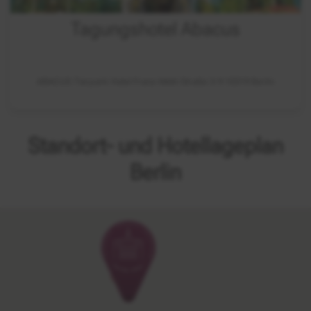
Tagungshotel Abacus
ABACUS Tierpark Hotel Franz-Mett-Straße 3-9 10319 Berlin
Standort- und Hotellageplan
Berlin