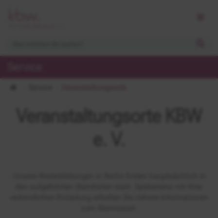
Service
Service
Veranstaltungsorte
Veranstaltungsorte KBW
e. V.
Unsere Weiterbildungen in Berlin finden hauptsächlich in
den aufgeführten Standorten statt. Spätestens mit Ihrer
verbindlichen Einladung erhalten Sie nähere Informationen
zum Seminarort.