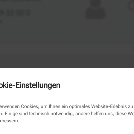
9 33 50 0
e
kie-Einstellungen
ren
verwenden Cookies, um Ihnen ein optimales Website-Erlebnis zu
n. Einige sind technisch notwendig, andere helfen uns, diese We
erbessern.
alltag: Souverän kommunizieren, stressfrei überzeugen, wirksa