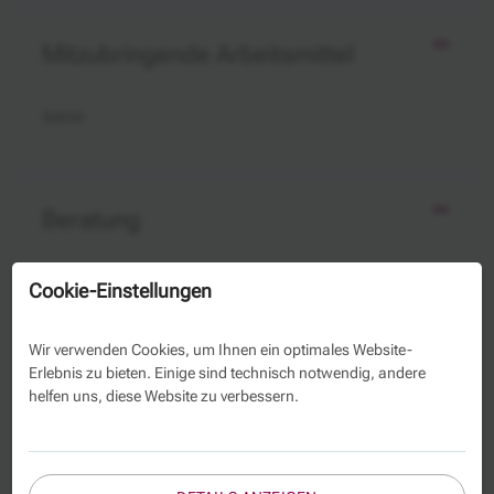
Mitzubringende Arbeitsmittel
keine
Beratung
Cookie-Einstellungen
Wir verwenden Cookies, um Ihnen ein optimales Website-
Erlebnis zu bieten. Einige sind technisch notwendig, andere
helfen uns, diese Website zu verbessern.
Organisatorische Fragen
zu freien Teilnehmerplätzen,