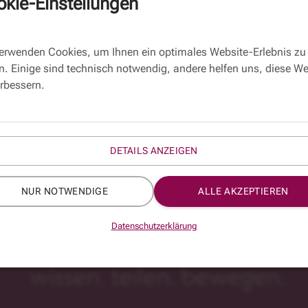
kie-Einstellungen
verwenden Cookies, um Ihnen ein optimales Website-Erlebnis zu
n. Einige sind technisch notwendig, andere helfen uns, diese We
erbessern.
DETAILS ANZEIGEN
NUR NOTWENDIGE
ALLE AKZEPTIEREN
Datenschutzerklärung