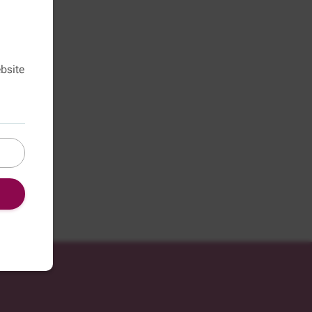
bsite