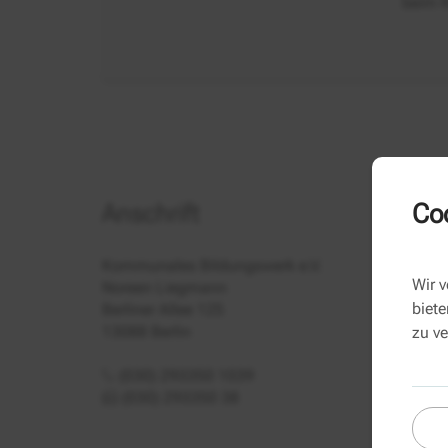
beim K
Coo
Anschrift
Kommunales Bildungswerk e.V.
Wir 
Noreen Liegmann
biete
Berliner Allee 125
13088 Berlin
zu v
(030) 293350 1039
(030) 293350 38