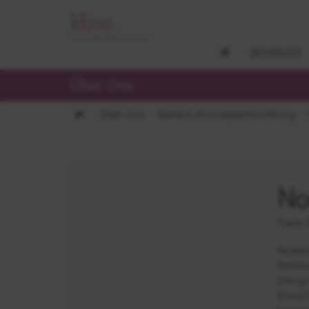
SEMINARE
Über Uns
Über Uns
Bereich Konzeptentwicklung
No
Team 
Noreen
Rechnu
Design
Erwach