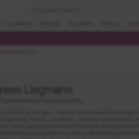
E-LEARNING
INHOUSE
TAGUNGEN
SERVICE
ÜBER
Noreen Liegmann
reen Liegmann
Programmplanung/Projektentwicklung
 Liegmann ist seit dem 1. Oktober 2022 Ihre Ansprechpartnerin
ngsprüfung, Finanz-, Haushalts-, Insolvenz- sowie Baurecht. Als
erin sowie ausgebildete Wirtschaftsfachwirtin mit langjähriger 
senenbildung lässt sie ihr Know-how in die konzeptionelle Arbei