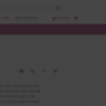
 UNS
MELDUNGEN
KARRIERE
 für die Themenbereiche
 studierte Instructional
Berufserfahrung in der
t als Bildungsreferentin