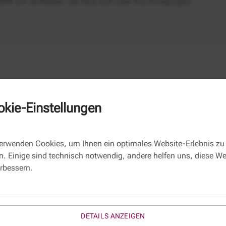
BW e.V. einfließen. Sie freut sich über Ihre Anregungen.
kie-Einstellungen
Kontaktformular
verwenden Cookies, um Ihnen ein optimales Website-Erlebnis zu
Name
n. Einige sind technisch notwendig, andere helfen uns, diese We
erbessern.
E-Mail *
Thema:
KWA061
Betreff:
DETAILS ANZEIGEN
Ihre Nachricht