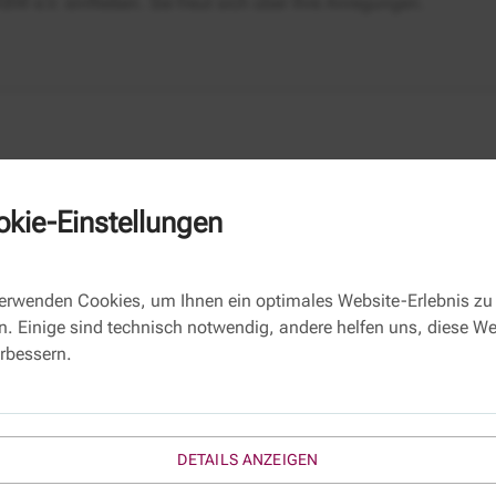
BW e.V. einfließen. Sie freut sich über Ihre Anregungen.
kie-Einstellungen
Kontaktformular
verwenden Cookies, um Ihnen ein optimales Website-Erlebnis zu
n. Einige sind technisch notwendig, andere helfen uns, diese We
Name
erbessern.
E-Mail *
Betreff:
Ihre Nachricht
DETAILS ANZEIGEN
*