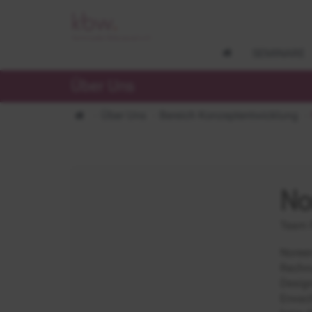
SEMINARE
Über Uns
Über Uns
Bereich Konzeptentwicklung
No
Team 
Noreen
Rechnu
Design
Erwach