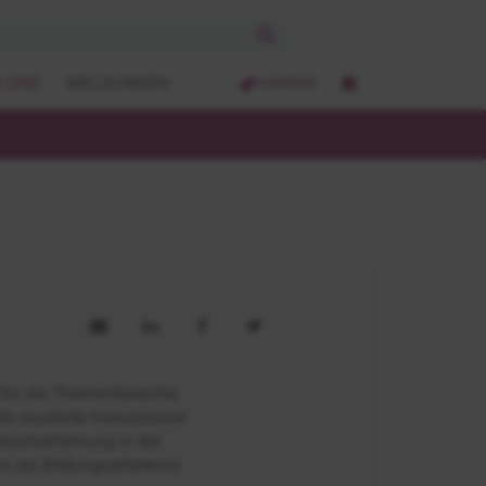
 UNS
MELDUNGEN
KARRIERE
 für die Themenbereiche
 studierte Instructional
Berufserfahrung in der
t als Bildungsreferentin