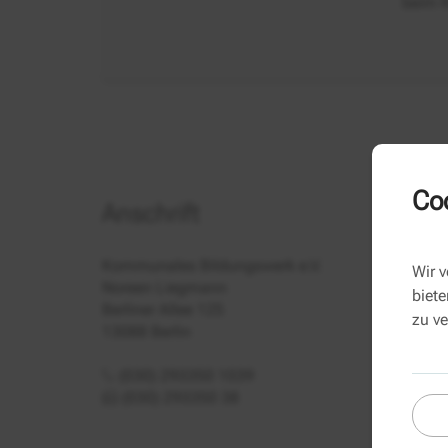
beim K
Coo
Anschrift
Kommunales Bildungswerk e.V.
Wir 
Noreen Liegmann
biete
Berliner Allee 125
zu v
13088 Berlin
(030) 293350 1039
(030) 293350 38