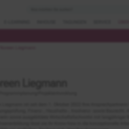
E-LEARNING
INHOUSE
TAGUNGEN
SERVICE
ÜBER
Noreen Liegmann
reen Liegmann
Programmplanung/Projektentwicklung
 Liegmann ist seit dem 1. Oktober 2022 Ihre Ansprechpartnerin
ngsprüfung, Finanz-, Haushalts-, Insolvenz- sowie Baurecht. Als
erin sowie ausgebildete Wirtschaftsfachwirtin mit langjähriger 
senenbildung lässt sie ihr Know-how in die konzeptionelle Arbei