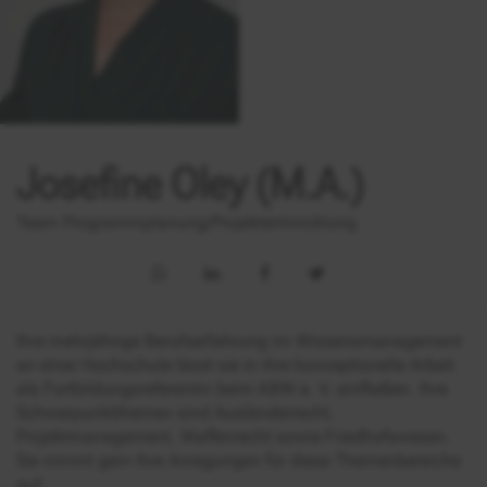
Josefine Oley (M.A.)
Team Programmplanung/Projektentwicklung
Ihre mehrjährige Berufserfahrung im Wissensmanagement
an einer Hochschule lässt sie in ihre konzeptionelle Arbeit
als Fortbildungsreferentin beim KBW e. V. einfließen. Ihre
Schwerpunktthemen sind Ausländerrecht,
Projektmanagement, Waffenrecht sowie Friedhofswesen.
Sie nimmt gern Ihre Anregungen für diese Themenbereiche
auf.