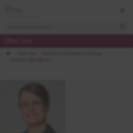
Über Uns
Über Uns
Bereich Konzeptentwicklung
Josefine Oley (M.A.)