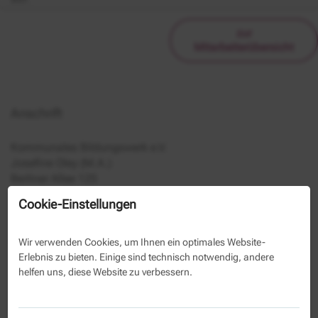
zur
Mitarbeiterübersicht
Anschrift
Kommunales Bildungswerk e.V.
Josefine Oley (M.A.)
Berliner Allee 125
13088 Berlin
Cookie-Einstellungen
030 29 33 50 1038
030 29 33 50 39
Wir verwenden Cookies, um Ihnen ein optimales Website-
Erlebnis zu bieten. Einige sind technisch notwendig, andere
helfen uns, diese Website zu verbessern.
Kontaktformular
Name