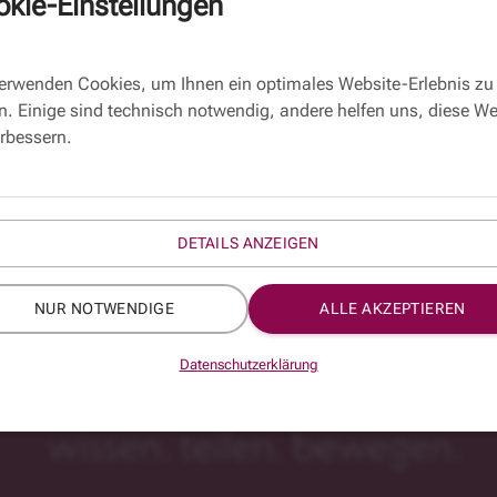
kie-Einstellungen
verwenden Cookies, um Ihnen ein optimales Website-Erlebnis zu
n. Einige sind technisch notwendig, andere helfen uns, diese We
erbessern.
DETAILS ANZEIGEN
NUR NOTWENDIGE
ALLE AKZEPTIEREN
Datenschutzerklärung