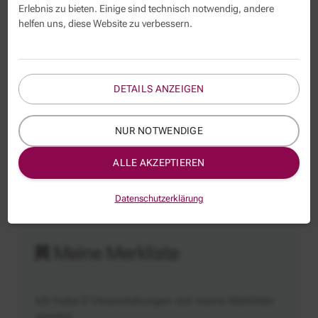
Fachkräfteeinwanderung
Erlebnis zu bieten. Einige sind technisch notwendig, andere
Bedeutung des
-
helfen uns, diese Website zu verbessern.
Anerkennungsrecht
Anerkennungsrechts für die
Zuwanderung (künftiger)
Fachkräfte
DETAILS ANZEIGEN
26.10.2026
Online (Zoom)
25.01.2027
Online (Zoom)
NUR NOTWENDIGE
25.10.2027
Online (Zoom)
ALLE AKZEPTIEREN
Alle Veranstaltungen favorisieren
Datenschutzerklärung
Meine Merkliste
Ich habe
0
Veranstaltungen auf meine Merkliste
gesetzt.