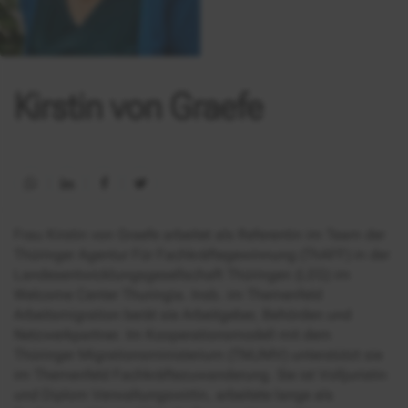
Kirstin von Graefe
Frau Kirstin von Graefe arbeitet als Referentin im Team der
Thüringer Agentur Für Fachkräftegewinnung (ThAFF) in der
Landesentwicklungsgesellschaft Thüringen (LEG) im
Welcome Center Thuringia. Insb. im Themenfeld
Arbeitsmigration berät sie Arbeitgeber, Behörden und
Netzwerkpartner. Im Kooperationsmodell mit dem
Thüringer Migrationsministerium (TMJMV) unterstützt sie
im Themenfeld Fachkräftezuwanderung. Sie ist Volljuristin
und Diplom Verwaltungswirtin, arbeitete lange als