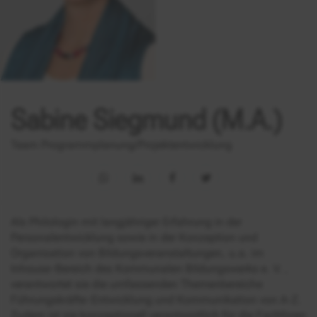
Sabine Siegmund (M.A.)
Team Programmplanung/Projektentwicklung
Als Philologin mit langjähriger Erfahrung in der
Personalentwicklung sowie in der Konzeption und
Organisation von Bildungsveranstaltungen, u.a. im
Inhouse-Bereich des Kommunalen Bildungswerks e. V. ,
verantwortet sie die umfassenden Themenbereiche
Führungskräfte-Entwicklung und Kommunikation von A-Z.
Zudem ist sie konzeptionell verantwortlich für die Fachforen