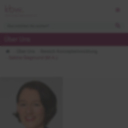
Über Uns
Über Uns
Bereich Konzeptentwicklung
Sabine Siegmund (M.A.)