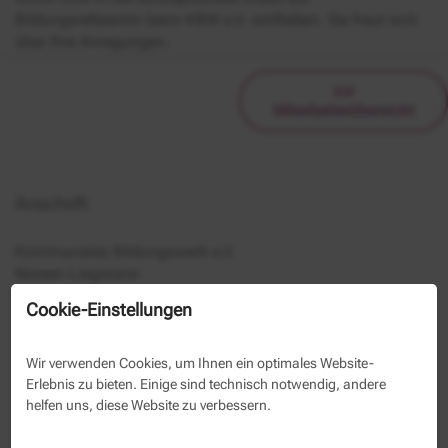
Bildungsreferentin beim KBW e.V. einfließen. Sie freut sich
über Ihre Anregungen.
zur
Mitarbeiterübersicht
Anschrift
Kommunales Bildungswerk e.V.
Noreen Liegmann
Berliner Allee 125
Cookie-Einstellungen
13088 Berlin
(030) 293350 1039
Wir verwenden Cookies, um Ihnen ein optimales Website-
(030) 293350 38
Erlebnis zu bieten. Einige sind technisch notwendig, andere
helfen uns, diese Website zu verbessern.
Kontaktformular