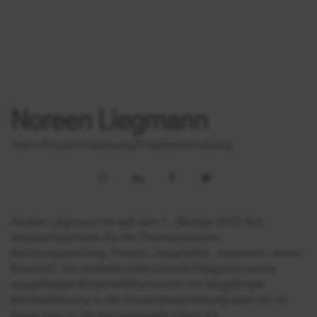
Noreen Liegmann
Team Programmplanung/Projektentwicklung
Noreen Liegmann ist seit dem 1. Oktober 2022 Ihre
Ansprechpartnerin für die Themenbereiche
Rechnungsprüfung, Finanz-, Haushalts-, Insolvenz- sowie
Baurecht. Als studierte Instructional Designerin sowie
ausgebildete Wirtschaftsfachwirtin mit langjähriger
Berufserfahrung in der Erwachsenenbildung lässt sie ihr
Know-how in die konzeptionelle Arbeit als