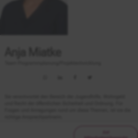
Anja Miatke
Team Programmplanung/Projektentwicklung
Sie verantwortet den Bereich der Jugendhilfe, Wohngeld
und Recht der öffentlichen Sicherheit und Ordnung. Für
Fragen und Anregungen rund um diese Themen, ist sie die
richtige Ansprechpartnerin.
zur