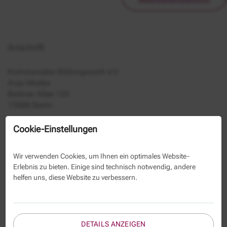
Mitarbeiterübersicht
Anschrift
Kommunales Bildungswerk e.V.
Anja Miatke
Berliner Allee 125
13088 Berlin
030-293350-108
Cookie-Einstellungen
030-293350-39
Wir verwenden Cookies, um Ihnen ein optimales Website-
Kontaktformular
Erlebnis zu bieten. Einige sind technisch notwendig, andere
helfen uns, diese Website zu verbessern.
Name
DETAILS ANZEIGEN
E-Mail *