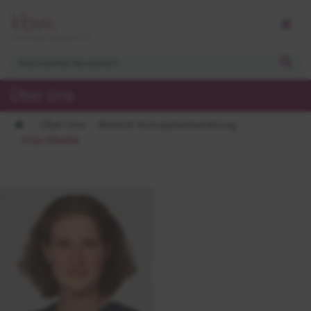
Über Uns
Über Uns
Bereich Konzeptentwicklung
Anja Miatke