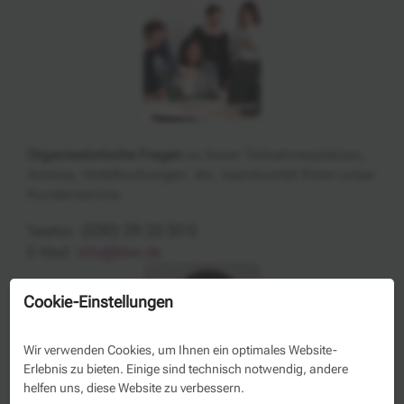
Organisatorische Fragen
zu freien Teilnehmerplätzen,
Anreise, Hotelbuchungen, etc. beantwortet Ihnen unser
Kundenservice.
(030) 29 33 50 0
Telefon:
E-Mail:
info@kbw.de
Cookie-Einstellungen
Wir verwenden Cookies, um Ihnen ein optimales Website-
Erlebnis zu bieten. Einige sind technisch notwendig, andere
helfen uns, diese Website zu verbessern.