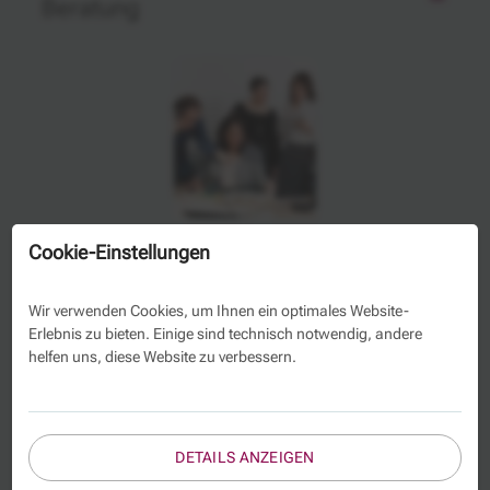
Beratung
Cookie-Einstellungen
Organisatorische Fragen
zu freien Teilnehmerplätzen,
Anreise, Hotelbuchungen, etc. beantwortet Ihnen unser
Kundenservice.
Wir verwenden Cookies, um Ihnen ein optimales Website-
Erlebnis zu bieten. Einige sind technisch notwendig, andere
(030) 29 33 50 0
Telefon:
helfen uns, diese Website zu verbessern.
E-Mail:
info@kbw.de
DETAILS ANZEIGEN