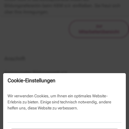
Bildungsreferentin beim KBW e.V. einfließen. Sie freut sich
über Ihre Anregungen.
zur
Mitarbeiterübersicht
Anschrift
Kommunales Bildungswerk e.V.
Noreen Liegmann
Cookie-Einstellungen
Berliner Allee 125
13088 Berlin
Wir verwenden Cookies, um Ihnen ein optimales Website-
Erlebnis zu bieten. Einige sind technisch notwendig, andere
(030) 293350 1039
helfen uns, diese Website zu verbessern.
(030) 293350 38
Kontaktformular