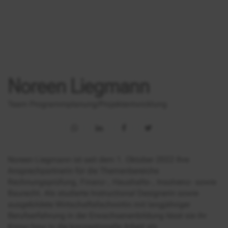
Noreen Liegmann
Team Programmplanung/Projektentwicklung
Noreen Liegmann ist seit dem 1. Oktober 2022 Ihre
Ansprechpartnerin für die Themenbereiche
Rechnungsprüfung, Finanz-, Haushalts-, Insolvenz- sowie
Baurecht. Als studierte Instructional Designerin sowie
ausgebildete Wirtschaftsfachwirtin mit langjähriger
Berufserfahrung in der Erwachsenenbildung lässt sie ihr
Know-how in die konzeptionelle Arbeit als