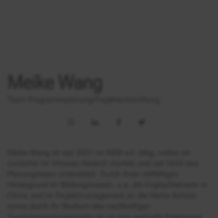
Meike Wang
Team Programmplanung/Projektentwicklung
Meike Wang ist seit 2021 im KBW e.V. tätig, wobei sie
zunächst im Inhouse-Bereich startete und seit 2025 das
Planungsteam unterstützt. Durch ihren vielfältigen
Hintergrund im Bildungswesen, u.a. als Englischlehrerin in
China und im Projektmanagement an der Hertie School,
sowie durch ihr Studium des nachhaltigen
Tourismusmanagements ist sie eine wertvolle Ergänzung