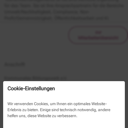
für das Team. Sie ist Ihre Ansprechpartnerin für die Bereiche
Umwelt/Nachhaltigkeit, Compliance, Non-
Profit/Gemeinnützigkeit, Öffentlichkeitsarbeit und KI.
zur
Mitarbeiterübersicht
Anschrift
Kommunales Bildungswerk e.V.
Meike Wang
Cookie-Einstellungen
Berliner Allee 125
Berlin
Wir verwenden Cookies, um Ihnen ein optimales Website-
030 293350 104
Erlebnis zu bieten. Einige sind technisch notwendig, andere
helfen uns, diese Website zu verbessern.
Kontaktformular