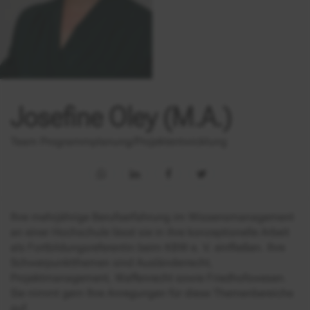
Josefine Oley (M.A.)
Team Programmplanung/Projektentwicklung
Ihre mehrjährige Berufserfahrung im Wissensmanagement
an einer Hochschule lässt sie in ihre konzeptionelle Arbeit
als Fortbildungsreferentin beim KBW e. V. einfließen. Ihre
Schwerpunktthemen sind Ausländerrecht,
Projektmanagement, Waffenrecht sowie Friedhofswesen.
Sie nimmt gern Ihre Anregungen für diese Themenbereiche
auf.