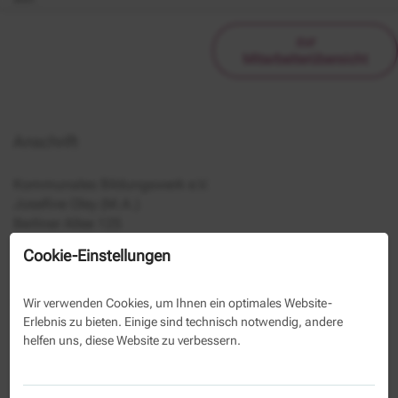
zur
Mitarbeiterübersicht
Anschrift
Kommunales Bildungswerk e.V.
Josefine Oley (M.A.)
Berliner Allee 125
13088 Berlin
Cookie-Einstellungen
030 29 33 50 1038
030 29 33 50 39
Wir verwenden Cookies, um Ihnen ein optimales Website-
Erlebnis zu bieten. Einige sind technisch notwendig, andere
helfen uns, diese Website zu verbessern.
Kontaktformular
Name