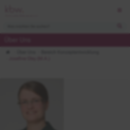
Über Uns
Über Uns
Bereich Konzeptentwicklung
Josefine Oley (M.A.)