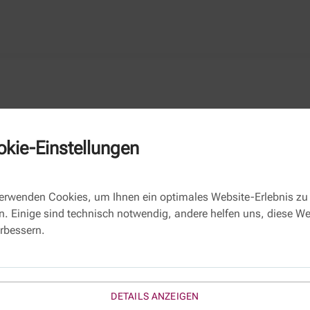
kie-Einstellungen
Kontaktformular
verwenden Cookies, um Ihnen ein optimales Website-Erlebnis zu
Name
n. Einige sind technisch notwendig, andere helfen uns, diese We
erbessern.
E-Mail *
Thema:
ORD057A
Betreff:
DETAILS ANZEIGEN
Ihre Nachricht