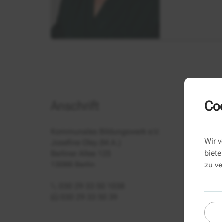
Coo
Anschrift
Kommunales Bildungswerk e.V.
Wir 
Josefine Oley (M.A.)
biete
Berliner Allee 125
13088 Berlin
zu v
030 29 33 50 1038
030 29 33 50 39