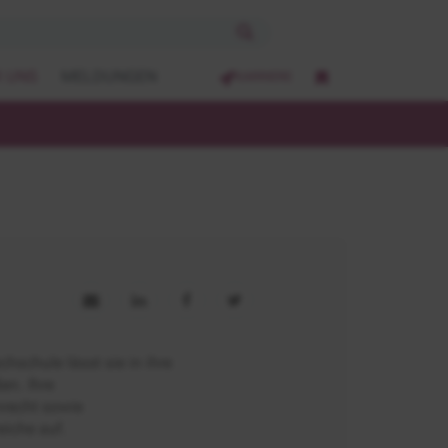
 UNS
MELDUNGEN
KARRIERE
schule lässt sie in ihre
en. Ihre
recht sowie
eiche auf.