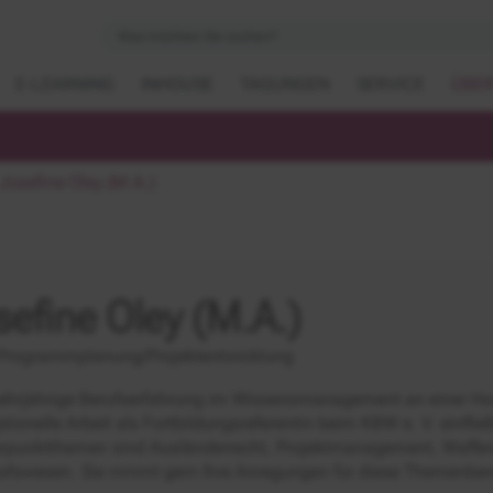
E-LEARNING
INHOUSE
TAGUNGEN
SERVICE
ÜBER
Josefine Oley (M.A.)
sefine Oley (M.A.)
Programmplanung/Projektentwicklung
ehrjährige Berufserfahrung im Wissensmanagement an einer Hoch
tionelle Arbeit als Fortbildungsreferentin beim KBW e. V. einfließ
rpunktthemen sind Ausländerrecht, Projektmanagement, Waffen
ofswesen. Sie nimmt gern Ihre Anregungen für diese Themenber