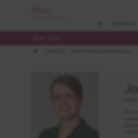
SEMINARE
Über Uns
Über Uns
Bereich Konzeptentwicklung
Jo
Team 
Ihre m
konzep
Schwe
Friedh