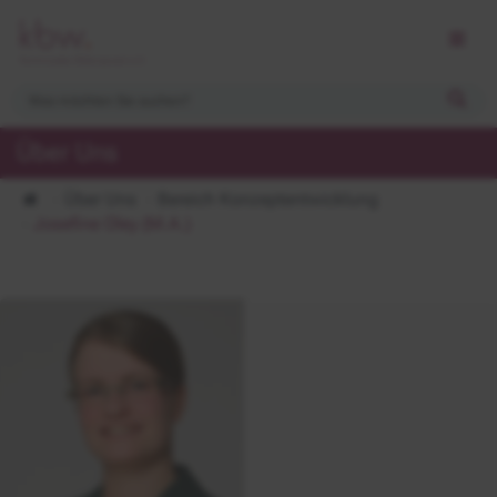
Über Uns
Über Uns
Bereich Konzeptentwicklung
Josefine Oley (M.A.)