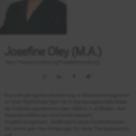
Josefine Oley (M.A.)
Team Programmplanung/Projektentwicklung
Ihre mehrjährige Berufserfahrung im Wissensmanagement
an einer Hochschule lässt sie in ihre konzeptionelle Arbeit
als Fortbildungsreferentin beim KBW e. V. einfließen. Ihre
Schwerpunktthemen sind Ausländerrecht,
Projektmanagement, Waffenrecht sowie Friedhofswesen.
Sie nimmt gern Ihre Anregungen für diese Themenbereiche
auf.