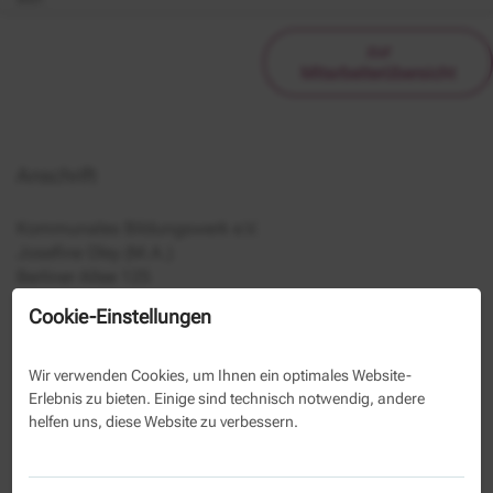
zur
Mitarbeiterübersicht
Anschrift
Kommunales Bildungswerk e.V.
Josefine Oley (M.A.)
Berliner Allee 125
13088 Berlin
Cookie-Einstellungen
030 29 33 50 1038
030 29 33 50 39
Wir verwenden Cookies, um Ihnen ein optimales Website-
Erlebnis zu bieten. Einige sind technisch notwendig, andere
helfen uns, diese Website zu verbessern.
Kontaktformular
Name