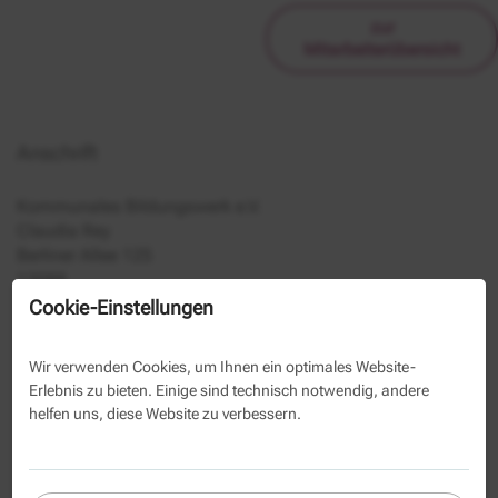
zur
Mitarbeiterübersicht
Anschrift
Kommunales Bildungswerk e.V.
Claudia Rey
Berliner Allee 125
13088
Cookie-Einstellungen
030 293350-1154
030 293350-39
Wir verwenden Cookies, um Ihnen ein optimales Website-
Erlebnis zu bieten. Einige sind technisch notwendig, andere
Kontaktformular
helfen uns, diese Website zu verbessern.
Name