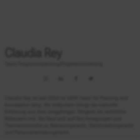
Claudia Rey
Team Programmplanung/Projektentwicklung
Claudia Rey ist seit 2024 im KBW-Team für Planung und
Konzeption tätig. Als Volljuristin bringt sie wertvolle
Erfahrung aus ihrer langjährigen Tätigkeit als rechtliche
Betreuerin mit. Sie freut sich auf Ihre Anregungen und
Themenwünsche zu Betreuungsrecht, Gleichstellungsrecht
und Personalvertretungsrecht.