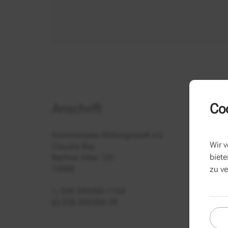
Coo
Anschrift
Kommunales Bildungswerk e.V.
Wir 
Claudia Rey
biete
Berliner Allee 125
13088
zu v
030 293350-1154
030 293350-39