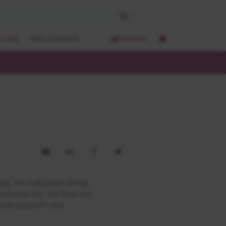
 UNS
MELDUNGEN
KARRIERE
. Als Volljuristin bringt
treuerin mit. Sie freut sich
tellungsrecht und