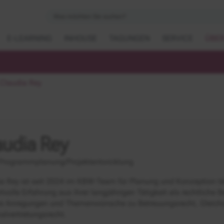
E-LEARNING
INHOUSE
TAGUNGEN
SERVICE
ÜBER
Claudia Rey
audia Rey
Programmplanung/Projektentwicklung
a Rey ist seit 2024 im KBW-Team für Planung und Konzeption tätig
rtvolle Erfahrung aus ihrer langjährigen Tätigkeit als rechtliche Be
re Anregungen und Themenwünsche zu Betreuungsrecht, Gleichs
alvertretungsrecht.