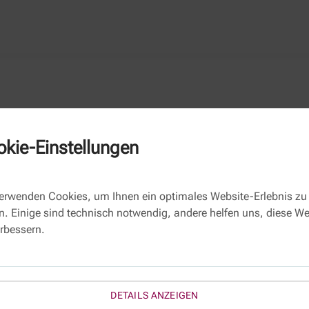
kie-Einstellungen
Kontaktformular
verwenden Cookies, um Ihnen ein optimales Website-Erlebnis zu
Name
n. Einige sind technisch notwendig, andere helfen uns, diese We
erbessern.
E-Mail *
Thema:
SOA220
Betreff:
DETAILS ANZEIGEN
Ihre Nachricht