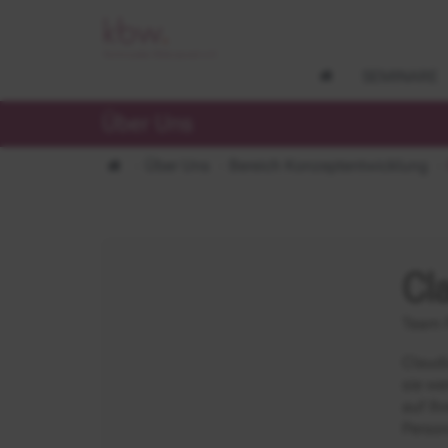
SEMINARE
Über Uns
Über Uns
Bereich Konzeptentwicklung
Cl
Team 
Claudi
sie we
auf Ih
Person