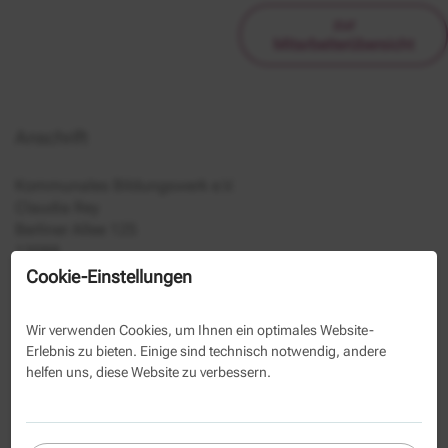
zur
Mitarbeiterübersicht
Anschrift
Kommunales Bildungswerk e.V.
Claudia Rey
Berliner Allee 125
13088
Cookie-Einstellungen
030 293350-1154
030 293350-39
Wir verwenden Cookies, um Ihnen ein optimales Website-
Erlebnis zu bieten. Einige sind technisch notwendig, andere
Kontaktformular
helfen uns, diese Website zu verbessern.
Name