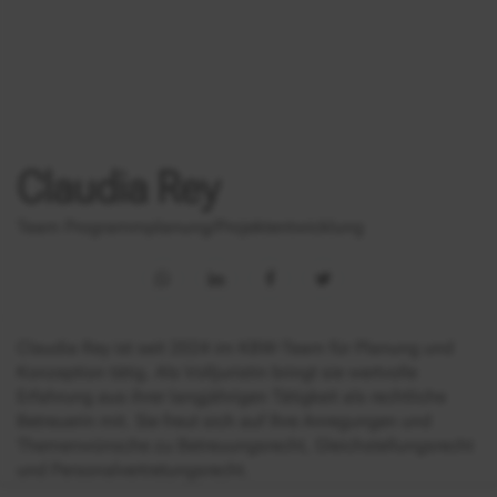
Claudia Rey
Team Programmplanung/Projektentwicklung
Claudia Rey ist seit 2024 im KBW-Team für Planung und
Konzeption tätig. Als Volljuristin bringt sie wertvolle
Erfahrung aus ihrer langjährigen Tätigkeit als rechtliche
Betreuerin mit. Sie freut sich auf Ihre Anregungen und
Themenwünsche zu Betreuungsrecht, Gleichstellungsrecht
und Personalvertretungsrecht.