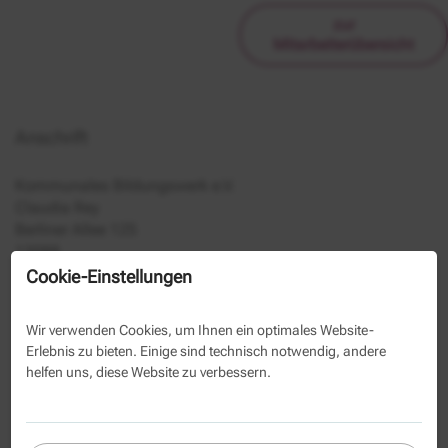
zur
Mitarbeiterübersicht
Anschrift
Kommunales Bildungswerk e.V.
Claudia Rey
Berliner Allee 125
13088
Cookie-Einstellungen
030 293350-1154
030 293350-39
Wir verwenden Cookies, um Ihnen ein optimales Website-
Erlebnis zu bieten. Einige sind technisch notwendig, andere
Kontaktformular
helfen uns, diese Website zu verbessern.
Name