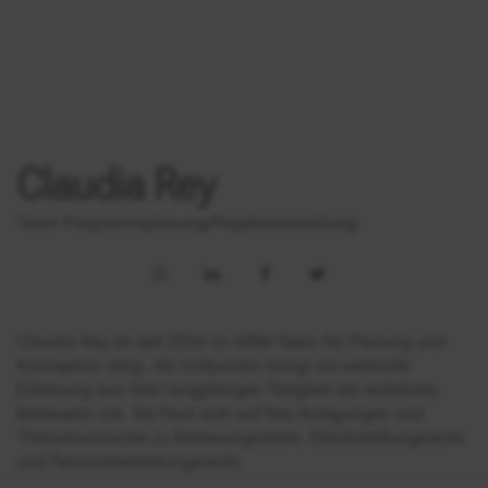
Claudia Rey
Team Programmplanung/Projektentwicklung
Claudia Rey ist seit 2024 im KBW-Team für Planung und
Konzeption tätig. Als Volljuristin bringt sie wertvolle
Erfahrung aus ihrer langjährigen Tätigkeit als rechtliche
Betreuerin mit. Sie freut sich auf Ihre Anregungen und
Themenwünsche zu Betreuungsrecht, Gleichstellungsrecht
und Personalvertretungsrecht.