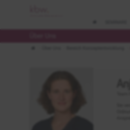
SEMINARE
Über Uns
Über Uns
Bereich Konzeptentwicklung
An
Team 
Sie ve
Ordnun
Anspre