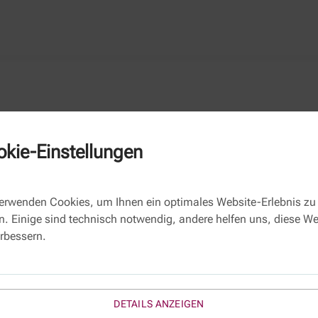
kie-Einstellungen
Kontaktformular
verwenden Cookies, um Ihnen ein optimales Website-Erlebnis zu
Name
n. Einige sind technisch notwendig, andere helfen uns, diese We
erbessern.
E-Mail *
Thema:
WEJUE085
Betreff:
DETAILS ANZEIGEN
Ihre Nachricht