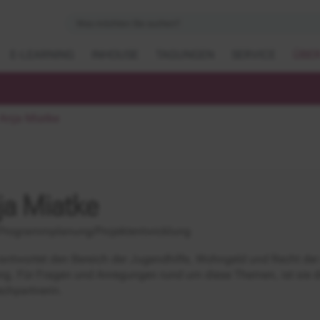
E-LEARNING
INHOUSE
TAGUNGEN
SERVICE
ÜBER
Anja Miatke
ja Miatke
Programmplanung/Projektentwicklung
rantwortet den Bereich der Jugendhilfe, Wohngeld und Recht der 
g. Für Fragen und Anregungen rund um diese Themen, ist sie di
chpartnerin.