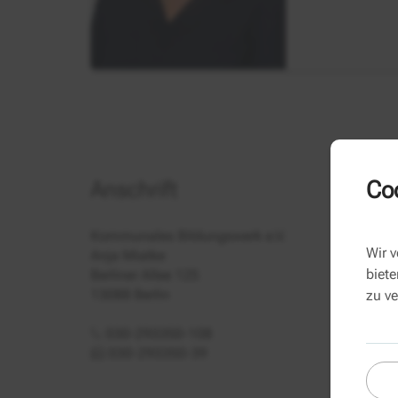
Coo
Anschrift
Kommunales Bildungswerk e.V.
Wir 
Anja Miatke
biete
Berliner Allee 125
13088 Berlin
zu v
030-293350-108
030-293350-39