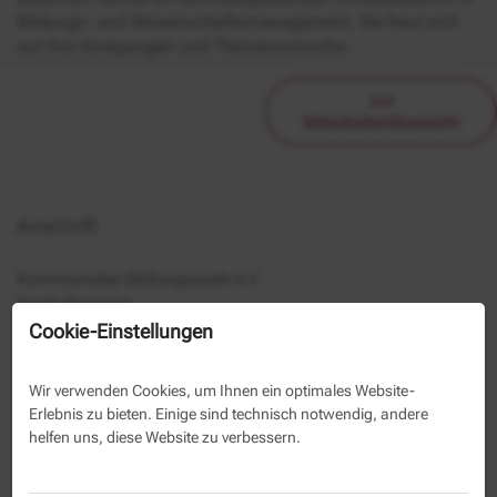
Bildungs- und Wissenschaftsmanagement. Sie freut sich
auf Ihre Anregungen und Themenwünsche.
zur
Mitarbeiterübersicht
Anschrift
Kommunales Bildungswerk e.V.
Anett Stemmer
Berliner Allee 125
Cookie-Einstellungen
Berlin
Wir verwenden Cookies, um Ihnen ein optimales Website-
(030) 29 33 50 1147
Erlebnis zu bieten. Einige sind technisch notwendig, andere
helfen uns, diese Website zu verbessern.
Kontaktformular