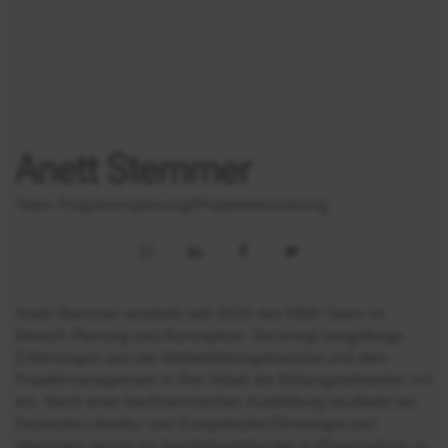
Anett Stemmer
Team Programmplanung/Projektentwicklung
Anett Stemmer verstärkt seit 2024 das KBW-Team im
Bereich Planung und Konzeption. Sie bringt langjährige
Erfahrungen aus der Weiterbildungsbranche und dem
Projektmanagement in ihre Arbeit als Bildungsreferentin mit
ein. Nach einer kaufmännischen Ausbildung studierte sie
Deutsche Literatur und Europäische Ethnologie und
absolviert derzeit ein berufsbegleitendes Aufbaustudium in