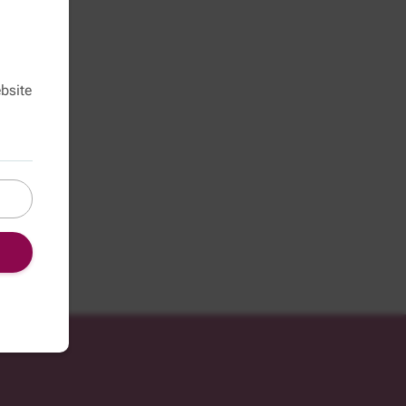
bsite