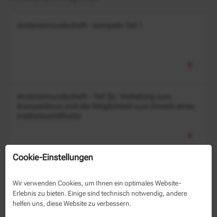
Amtsvormundschaft - kompakt Teil 1
Amtsvormundschaft - Teil 2b: Vertiefung zum
Kompaktkurs (mit der Möglichkeit zum Erwerb eines
Institutszertifikats)
Cookie-Einstellungen
Vertretung Minderjähriger: Spezielle Probleme und
familiengerichtliche Genehmigungen
Wir verwenden Cookies, um Ihnen ein optimales Website-
Erlebnis zu bieten. Einige sind technisch notwendig, andere
helfen uns, diese Website zu verbessern.