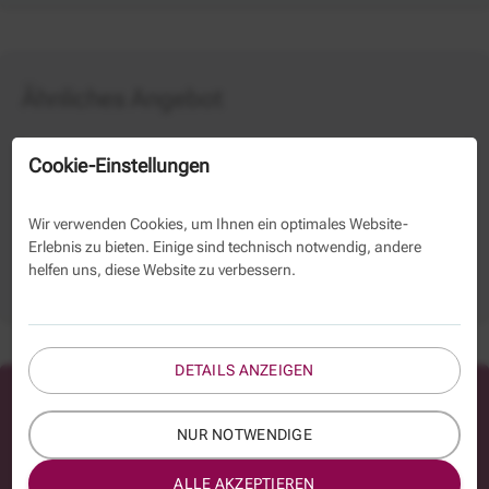
Ähnliches Angebot
Abfallrecht: Basiswissen und aktuelle Entwicklungen
Cookie-Einstellungen
Wir verwenden Cookies, um Ihnen ein optimales Website-
Erlebnis zu bieten. Einige sind technisch notwendig, andere
helfen uns, diese Website zu verbessern.
DETAILS ANZEIGEN
Hinweise zur Online-Teilnahme
NUR NOTWENDIGE
ALLE AKZEPTIEREN