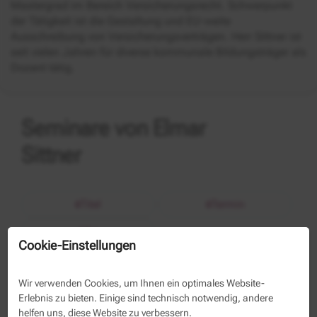
Mastergrad im Bereich Versicherungsrecht. Schwerpunkt
der Tätigkeit ist die Gestaltung und EU-weite
Ausschreibung von Versicherungsverträgen. Herr Sittner ist
seit vielen Jahren für diverse kommunale Bildungsträger als
Dozent tätig.
Seminare von Elmar
Sittner
Titel
Termin
Ort
Cookie-Einstellungen
Wir verwenden Cookies, um Ihnen ein optimales Website-
Ausschreibung
Ausschreibung von
Erlebnis zu bieten. Einige sind technisch notwendig, andere
und
Versicherungsleistungen -
helfen uns, diese Website zu verbessern.