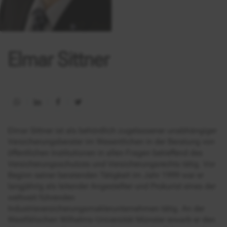
Elmar Sittner
Elmar Sittner ist als behördlich zugelassener unabhängiger
Versicherungsberater im Wesentlichen in der Beratung von
öffentlichen Institutionen in allen Fragen betreffend des
Versicherungsschutzes und Versicherungsrechts tätig. Vor
Beginn seiner beratenden Tätigkeit im Jahr 1999 war er
langjährig als leitender Angestellter und Prokurist eines der
weltweit führenden
Industrieversicherungsmaklerunternehmen tätig. An der
Westfälischen Wilhelms-Universität Münster erwarb er den