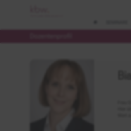
SEMINARE
Dozentenprofil
Bi
Frau G
Hier ü
Wert a