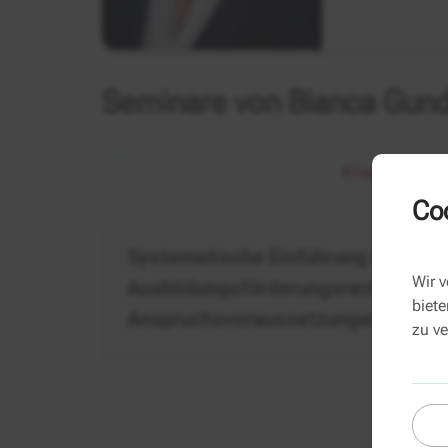
Seminare von Bianca Gund
Titel
Coo
BAföG
Systematische Einführung in das
-
Wir 
Ausbildungsförderungsrecht (BAfö
Einführung
biete
Anspruchsvoraussetzungen dem G
zu v