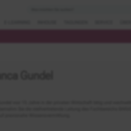
E-LEARNING
INHOUSE
TAGUNGEN
SERVICE
ÜBER
anca Gundel
undel war 15 Jahre in der privaten Wirtschaft tätig und wechse
bernahm Sie die stellvertretende Leitung des Fachbereichs BAföG
uf praxisnahe Wissensvermittlung.