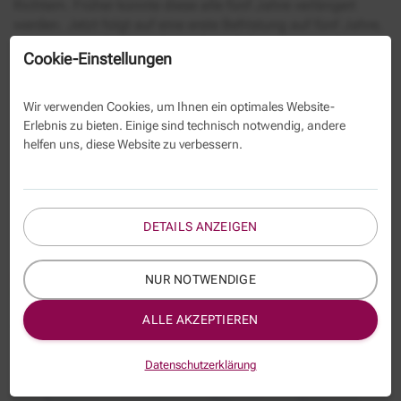
Richtern. Früher konnte diese alle fünf Jahre verlängert
werden. Jetzt folgt auf eine erste Befristung auf fünf Jahre,
eine zweite auf zehn Jahren, danach können sie auf
Cookie-Einstellungen
Lebenszeit berufen werden.
Der Botschafter Nabijon Kasimov bekräftigte die Hoffnung,
Wir verwenden Cookies, um Ihnen ein optimales Website-
dass auch dank der rechtlichen Zusammenarbeit das
Erlebnis zu bieten. Einige sind technisch notwendig, andere
deutsche und das usbekische Volk einander näher
helfen uns, diese Website zu verbessern.
kommen.
DETAILS ANZEIGEN
NUR NOTWENDIGE
ALLE AKZEPTIEREN
Datenschutzerklärung