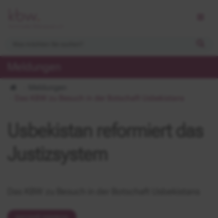
Meldungen
Meldungen
Das KBW zu Besuch in der Botschaft Usbekistans
Usbekistan reformiert das
Justizsystem
Das KBW zu Besuch in der Botschaft Usbekistans
руccкий перевод