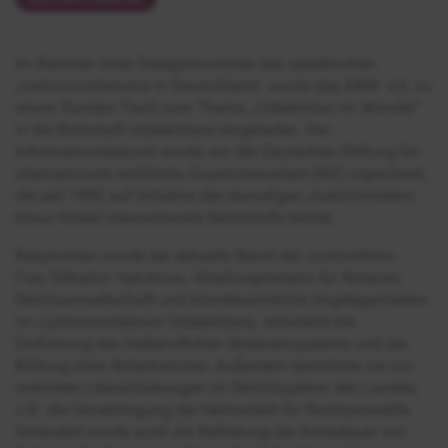
Im Rahmen einer Delegationsreise des usbekischen
Justizministeriums in Deutschland wurde das KBW e.V. zu
einem Runden Tisch zum Thema „Usbekistan im Wandel“
in die Botschaft Usbekistans eingeladen. Der
Informationsbesuch wurde von der Deutschen Stiftung für
internationale rechtliche Zusammenarbeit (IRZ) organisiert,
die seit 1992 auf Initiative des damaligen Justizministers
Klaus Kinkel internationale Rechtshilfe leistet.
Besprochen wurde der aktuelle Stand der Justizreform.
Frau Dilbahor Yakubova, Abteilungsleiterin für Notariat,
Rechtsanwaltschaft und standesamtliche Angelegenheiten
im Justizministerium Usbekistans, erläuterte die
Einführung des freiberuflichen Notariatssystems und die
Bildung einer Notarkammer. Außerdem berichtete sie von
mehreren Liberalisierungen im Rechtssystem des Landes,
z.B. die Genehmigung der Heimarbeit für Rechtsanwälte.
Verändert wurde auch die Befristung der Amtsdauer von