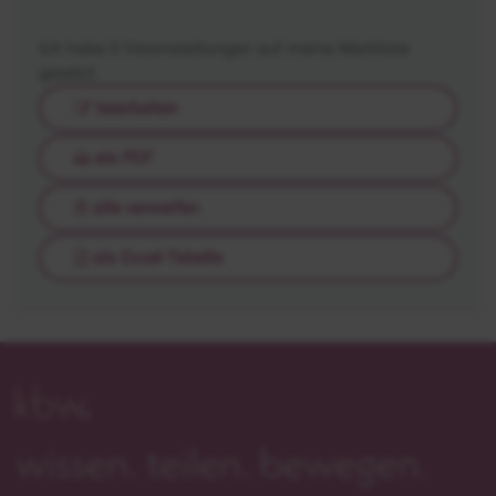
Ich habe
0
Veranstaltungen auf meine Merkliste
gesetzt.
bearbeiten
als PDF
alle verwerfen
als Excel-Tabelle