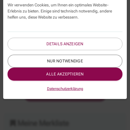
Wir verwenden Cookies, um Ihnen ein optimales Website-
#
Titel
Erlebnis zu bieten. Einige sind technisch notwendig, andere
helfen uns, diese Website zu verbessern.
Termin
Ort
DETAILS ANZEIGEN
Bauhof
-
Führungswerkstatt für
Führung
NUR NOTWENDIGE
Bauhofleiter:innen und Vorarbeitende
28.09.
- 30.11.2026
Online (Zoom)
ALLE AKZEPTIEREN
Datenschutzerklärung
Alle Veranstaltungen favorisieren
Meine Merkliste