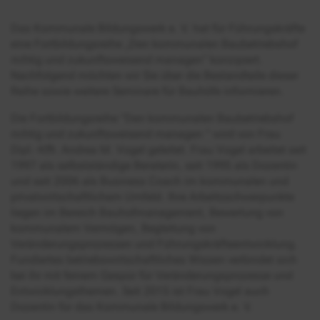
Das Kommunale Bildungswerk e. V. hat für Führungskräfte
eine Fortbildungsreihe „Den kommunalen Baubetriebshof
richtig und zukunftsweisend managen“ konzipiert.
Nachfolgend möchten wir Sie über die Bestandteile dieser
Reihe sowie weitere Seminare für Bauhöfe informieren.
Die Fortbildungsreihe "Den kommunalen Baubetriebshof
richtig und zukunftsweisend managen " wird von Frau
Dipl.-Kffr. Andrea M. Vogel geleitet. Frau Vogel arbeitet seit
1997 als selbstständige Beraterin, seit 1995 als Dozentin
und seit 2006 als Business Coach im kommunalen und
privatwirtschaftlichem Umfeld. Ihre Arbeitsschwerpunkte
liegen im Bereich Bauhofmanagement, Bewertung von
kommunalem Vermögen, Begleitung von
Veränderungsprozessen und Führungskräfteentwicklung.
Fundiertes betriebswirtschaftliches Wissen verbindet sich
bei ihr mit feinem Gespür für Veränderungsprozesse und
Entwicklungsthemen. Seit 2015 ist Frau Vogel auch
Dozentin für das Kommunale Bildungswerk e. V.