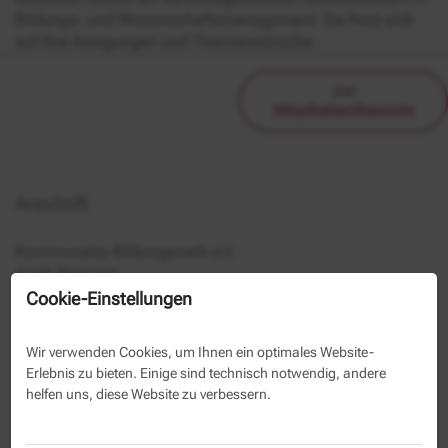
Bildungs- und Wissenschaftsmanagement. Sie freut sich
auf Ihre Anregungen und Themenwünsche.
zur
Mitarbeiterübersicht
Anschrift
Kommunales Bildungswerk e.V.
Anett Stemmer
Berliner Allee 125
Cookie-Einstellungen
Berlin
Wir verwenden Cookies, um Ihnen ein optimales Website-
(030) 29 33 50 1147
Erlebnis zu bieten. Einige sind technisch notwendig, andere
helfen uns, diese Website zu verbessern.
Kontaktformular