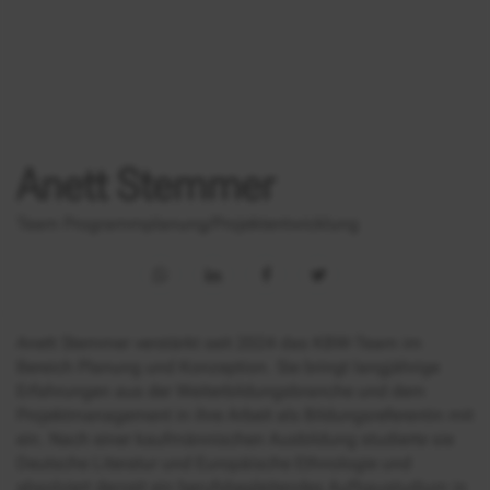
Anett Stemmer
Team Programmplanung/Projektentwicklung
Anett Stemmer verstärkt seit 2024 das KBW-Team im
Bereich Planung und Konzeption. Sie bringt langjährige
Erfahrungen aus der Weiterbildungsbranche und dem
Projektmanagement in ihre Arbeit als Bildungsreferentin mit
ein. Nach einer kaufmännischen Ausbildung studierte sie
Deutsche Literatur und Europäische Ethnologie und
absolviert derzeit ein berufsbegleitendes Aufbaustudium in