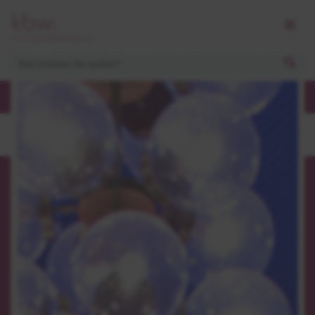
Über Uns
Über Uns
Jobs und Karriere
Veranstaltungstechniker:in (m/w/d)