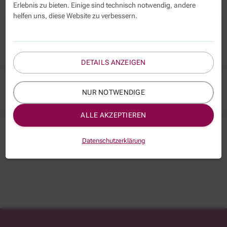
Erlebnis zu bieten. Einige sind technisch notwendig, andere
helfen uns, diese Website zu verbessern.
Verwaltung 4.0 – wie arbeitet der
öffentliche Dienst in Zukunft?
/aktuelles/verwaltung-40-wie-arbeitet-der-oeffentliche-dienst-in-zukunft
DETAILS ANZEIGEN
Suchwortliste
NUR NOTWENDIGE
/aktuelles/stichwortsuche
ALLE AKZEPTIEREN
Datenschutzerklärung