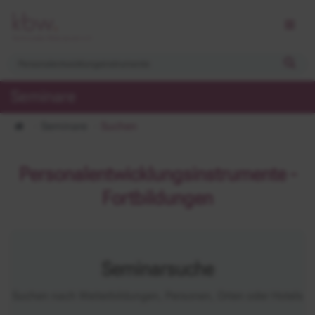
Seminare
Seminare
Suchen
Personalentwicklungsinstrumente -
Fortbildungen
Seminarsuche
Suchen nach Weiterbildungen, Personen, Orten oder Hotels