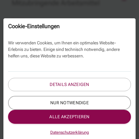
Mitzubringende Arbeitsmittel
keine
Cookie-Einstellungen
Wir verwenden Cookies, um Ihnen ein optimales Website-
Beratung
Erlebnis zu bieten. Einige sind technisch notwendig, andere
helfen uns, diese Website zu verbessern.
DETAILS ANZEIGEN
NUR NOTWENDIGE
ALLE AKZEPTIEREN
Organisatorische Fragen
zu freien Teilnehmerplätzen,
Anreise, Hotelbuchungen, etc. beantwortet Ihnen unser
Datenschutzerklärung
Kundenservice.