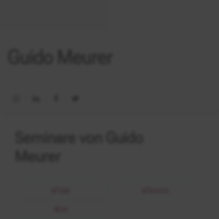
Guido Meurer
Seminare von Guido
Meurer
Titel
Termin
Ort