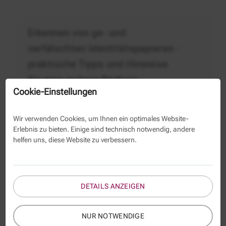
Ausweisdokumente_gefälscht
Erkennen von ge- und
verfälschten Identitätspapieren -
praktische Tipps und Hinweise
für eine sichere Prüfung
Cookie-Einstellungen
14.09.2026
Berlin
20.05.2027
Berlin
07.10.2027
Berlin
Wir verwenden Cookies, um Ihnen ein optimales Website-
Erlebnis zu bieten. Einige sind technisch notwendig, andere
helfen uns, diese Website zu verbessern.
Alle Veranstaltungen favorisieren
DETAILS ANZEIGEN
Meine Merkliste
NUR NOTWENDIGE