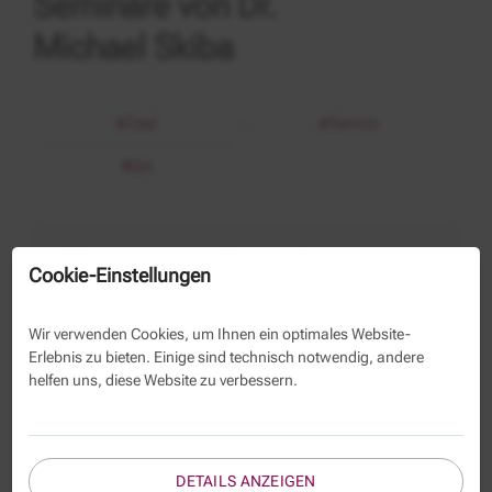
Seminare von Dr.
Michael Skiba
Titel
Termin
Ort
Verwaltungsrecht
Allgemeines und besonderes
Cookie-Einstellungen
Tierschutzbehörden
Verwaltungsrecht für
Mitarbeitende von
Wir verwenden Cookies, um Ihnen ein optimales Website-
Tierschutzbehörden
Erlebnis zu bieten. Einige sind technisch notwendig, andere
helfen uns, diese Website zu verbessern.
02.11.
- 03.11.2026
Berlin
DETAILS ANZEIGEN
Alle Veranstaltungen favorisieren