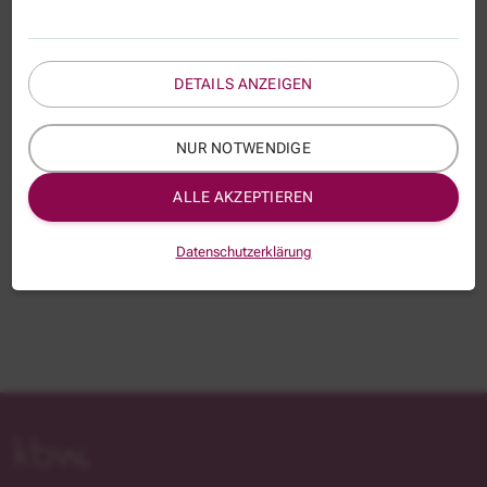
Das KBW e. V. wird zu den umfassenden rechtlichen
Änderungen durch das Fachkräfteeinwanderungsgesetz
Seminare anbieten, in denen diese mit ihren Auswirkungen
auf die behördliche Praxis vorgestellt werden.
DETAILS ANZEIGEN
NUR NOTWENDIGE
ALLE AKZEPTIEREN
Datenschutzerklärung