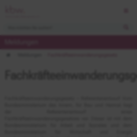
Meldungen
Meldungen
Fachkräfteeinwanderungsgesetz
Fachkräfteeinwanderungsg
Fachkräfteeinwanderungsgesetz – Referentenentwurf Vom
Bundesministerium des Innern, für Bau und Heimat liegt
der Referentenentwurf eines
Fachkräfteeinwanderungsgesetzes vor. Dieser ist mit dem
Bundesministerium für Arbeit und Soziales und dem
Bundesministerium für Wirtschaft und Energie