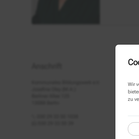
Coo
Anschrift
Kommunales Bildungswerk e.V.
Wir 
Josefine Oley (M.A.)
biete
Berliner Allee 125
zu v
13088 Berlin
030 29 33 50 1038
030 29 33 50 39