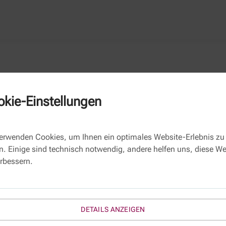
kie-Einstellungen
Kontaktformular
verwenden Cookies, um Ihnen ein optimales Website-Erlebnis zu
n. Einige sind technisch notwendig, andere helfen uns, diese We
Name
erbessern.
E-Mail *
Betreff:
Ihre Nachricht
DETAILS ANZEIGEN
*