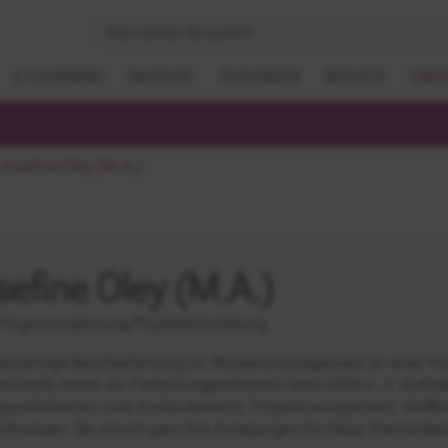
E-LEARNING
INHOUSE
TAGUNGEN
SERVICE
ÜBER
Josefine Oley (M.A.)
sefine Oley (M.A.)
Programmplanung/Projektentwicklung
ehrjährige Berufserfahrung im Wissensmanagement an einer Hoch
tionelle Arbeit als Fortbildungsreferentin beim KBW e. V. einfließ
rpunktthemen sind Ausländerrecht, Projektmanagement, Waffen
ofswesen. Sie nimmt gern Ihre Anregungen für diese Themenber