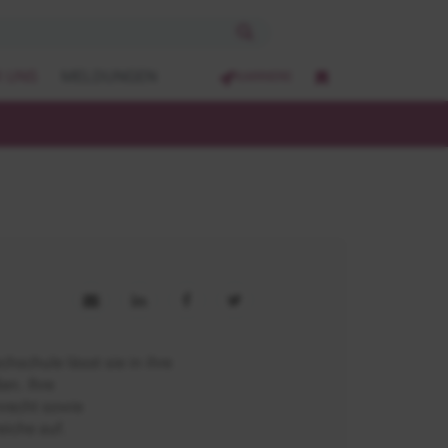
 UNS
MELDUNGEN
KARRIERE
schule lässt sie in ihre
en. Ihre
recht sowie
eiche auf.