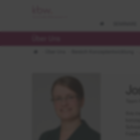
SEMINARE
Über Uns
Über Uns
Bereich Konzeptentwicklung
Jo
Team 
Ihre m
konzep
Schwe
Friedh