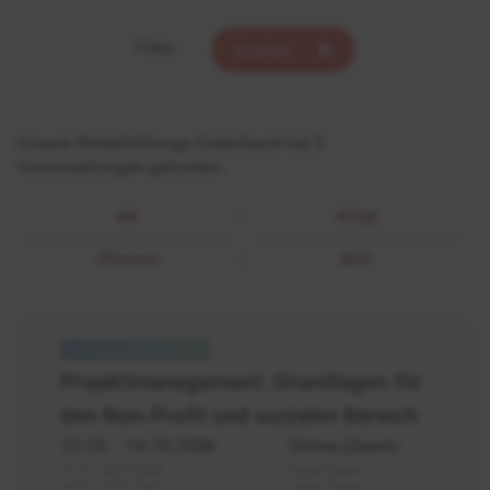
Filter:
Kirchen
Unsere Weiterbildungs-Datenbank hat 5
Veranstaltungen gefunden.
#
Titel
Termin
Ort
Non-
Profit
Projektmanagement: Grundlagen für
-
den Non-Profit und sozialen Bereich
Projektmanagement
Grundlagen
13.10.
- 14.10.2026
Online (Zoom)
Einführung
07.12. - 08.12.2026
Online (Zoom)
18.01. - 19.01.2027
Online (Zoom)