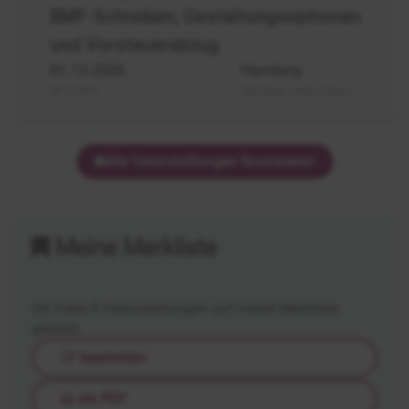
BMF-Schreiben, Gestaltungsoptionen
und Vorsteuerabzug
01.12.2026
Hamburg
09.12.2027
Nürnberg, Online (Zoom)
Alle Veranstaltungen favorisieren
Meine Merkliste
Ich habe
0
Veranstaltungen auf meine Merkliste
gesetzt.
bearbeiten
als PDF