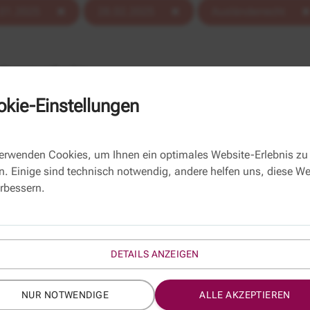
.01.2025
28.02.2025
Ausländerrecht
altungen gefunden.
kie-Einstellungen
Titel
Term
verwenden Cookies, um Ihnen ein optimales Website-Erlebnis zu
n. Einige sind technisch notwendig, andere helfen uns, diese We
ltsrecht: Rechtssicherheit in der
erbessern.
is
DETAILS ANZEIGEN
NUR NOTWENDIGE
ALLE AKZEPTIEREN
ür die ausländerbehördliche Praxis